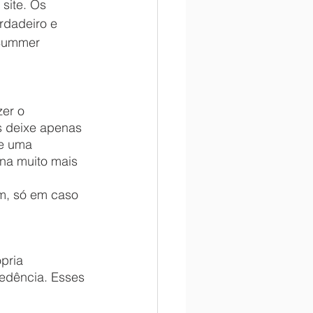
rdadeiro e 
 Summer 
er o 
s deixe apenas 
te uma 
rna muito mais 
dência. Esses 