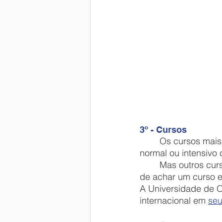
3º - Cursos
	Os cursos mais comuns são os de idiomas. Você pode escolher fazer um curso 
normal ou intensivo 
	Mas outros cursos também podem ser oferecidos em especialidades, o melhor jeito 
de achar um curso es
A Universidade de O
internacional em 
seu