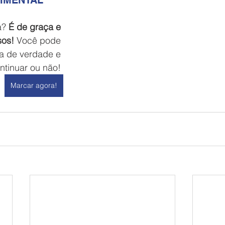
IMENTAL
? 
É de graça e 
os!
 Você pode 
a de verdade e 
ntinuar ou não! 
Marcar agora!