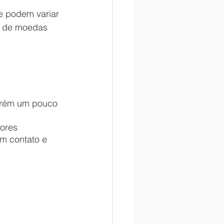
e podem variar 
o de moedas 
ores 
em contato e 