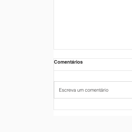
Comentários
Escreva um comentário
Let's Talk, o clube de
conversação do Expert!