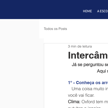
HOME
A ESCO
Todos os Posts
3 min de leitura
Intercâm
Já se perguntou s
Aqui 
1º - Conheça os ar
   Uma coisa muito importante: conhecer o clima e a cultura básica da cidade em que 
você vai ficar.
Clima:
 Oxford tem m