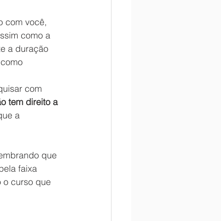
to com você, 
Assim como a 
te a duração 
m como 
 tem direito a 
que a 
Lembrando que 
ela faixa 
o o curso que 