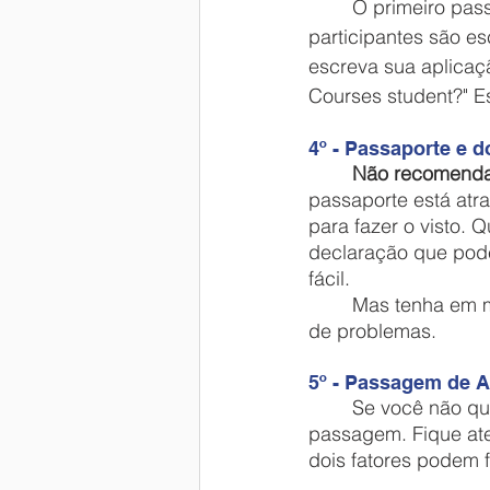
	O primeiro passo, nesse caso, é fazer sua aplicação pelo formulário no site. Os 
participantes são es
escreva sua aplicaç
Courses student?" E
4º - Passaporte e
Não recomendam
passaporte está atr
para fazer o visto.
declaração que pode 
fácil. 
	Mas tenha em mãos os principais documentos e uma cópia de cada um, só em caso 
de problemas. 
5º - Passagem de A
	Se você não quer contratar uma agência, então terá que comprar a própria 
passagem. Fique at
dois fatores podem 