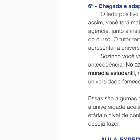
6º - Chegada e ada
O lado positivo
assim, você terá ma
agência, junto a ins
do curso. O tutor t
apresentar a univers
	Sozinho você vai precisar ter sempre um mapa ligado no celular e pesquisar com 
antecedência. 
No ca
moradia estudantil
, 
universidade fornece
Essas são algumas 
a universidade aceit
etária e nível de co
deseja fazer. 