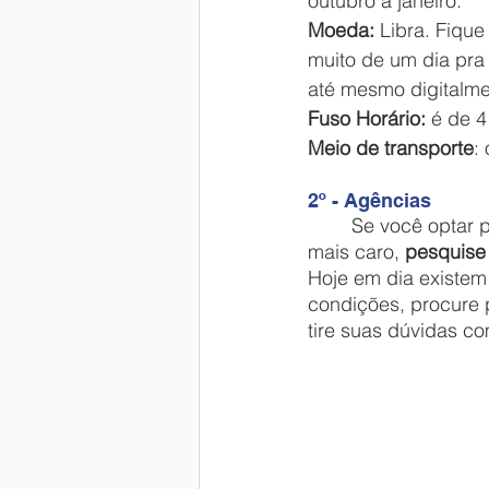
outubro a janeiro. 
Moeda:
 Libra. Fiqu
muito de um dia pra
até mesmo digitalme
Fuso Horário:
 é de 4
Meio de transporte
:
2º - Agências
	Se você optar pelas agências de intercâmbio, o que é mais prático, porém um pouco 
mais caro, 
pesquise
Hoje em dia existem
condições, procure p
tire suas dúvidas c