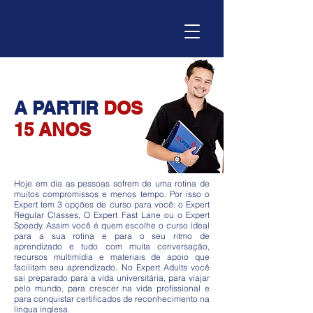
A PARTIR
DOS
15 ANOS
Hoje em dia as pessoas sofrem de uma rotina de
muitos compromissos e menos tempo. Por isso o
Expert tem 3 opções de curso para você: o Expert
Regular Classes, O Expert Fast Lane ou o Expert
Speedy. Assim você é quem escolhe o curso ideal
para a sua rotina e para o seu ritmo de
aprendizado e tudo com muita conversação,
recursos multimídia e materiais de apoio que
facilitam seu aprendizado. No Expert Adults você
sai preparado para a vida universitária, para viajar
pelo mundo, para crescer na vida profissional e
para conquistar certificados de reconhecimento na
língua inglesa.