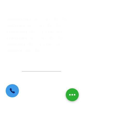
HORÁRIO DE
FUNCIONAMENT
O
Segunda-feira - 8h - 12h / 13h - 21h
Terça-feira - 8h - 12h / 13h - 21h
Quarta-feira - 8h - 12h / 13h - 21h
Quinta-feira - 8h - 12h / 13h - 21h
Sexta-feira - 8h - 12h / 13h - 19h
Sábados - 8h - 12h
Domingos - FECHADO
Feriados - FECHADO
UNIDADE 1
Tel:
(32) 3372-7791
-
Unidade 1
Unidade 1:
Av. Gen. Osório, 445
A - Tejuco